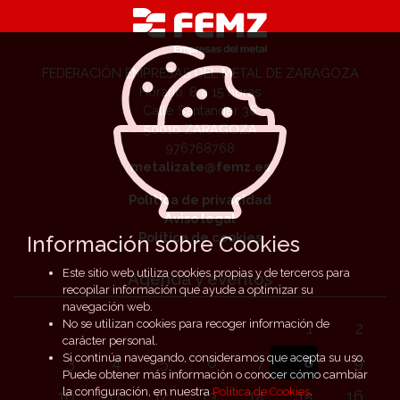
FEDERACIÓN EMPRESAS DEL METAL DE ZARAGOZA
Horario: 8 a 15 horas
Calle Santander 36
50010 ZARAGOZA
976768768
metalizate@femz.es
Política de privacidad
Aviso legal
Política de cookies
Información sobre Cookies
Este sitio web utiliza cookies propias y de terceros para
Agenda y eventos
recopilar información que ayude a optimizar su
navegación web.
No se utilizan cookies para recoger información de
1
2
carácter personal.
Si continúa navegando, consideramos que acepta su uso.
3
4
5
6
7
8
9
Puede obtener más información o conocer cómo cambiar
la configuración, en nuestra
Política de Cookies
.
10
11
12
13
14
15
16