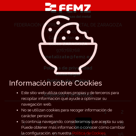
FEDERACIÓN EMPRESAS DEL METAL DE ZARAGOZA
Horario: 8 a 15 horas
Calle Santander 36
50010 ZARAGOZA
976768768
metalizate@femz.es
Política de privacidad
Aviso legal
Política de cookies
Información sobre Cookies
Este sitio web utiliza cookies propias y de terceros para
Agenda y eventos
recopilar información que ayude a optimizar su
navegación web.
No se utilizan cookies para recoger información de
1
2
carácter personal.
Si continúa navegando, consideramos que acepta su uso.
3
4
5
6
7
8
9
Puede obtener más información o conocer cómo cambiar
la configuración, en nuestra
Política de Cookies
.
10
11
12
13
14
15
16