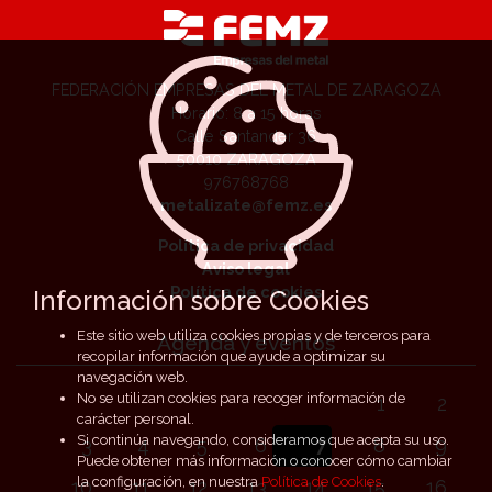
FEDERACIÓN EMPRESAS DEL METAL DE ZARAGOZA
Horario: 8 a 15 horas
Calle Santander 36
50010 ZARAGOZA
976768768
metalizate@femz.es
Política de privacidad
Aviso legal
Política de cookies
Información sobre Cookies
Este sitio web utiliza cookies propias y de terceros para
Agenda y eventos
recopilar información que ayude a optimizar su
navegación web.
No se utilizan cookies para recoger información de
1
2
carácter personal.
Si continúa navegando, consideramos que acepta su uso.
3
4
5
6
7
8
9
Puede obtener más información o conocer cómo cambiar
la configuración, en nuestra
Política de Cookies
.
10
11
12
13
14
15
16