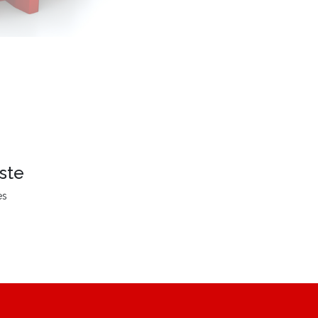
ste
es