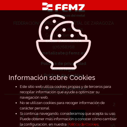
FEDERACIÓN EMPRESAS DEL METAL DE ZARAGOZA
Horario: 8 a 15 horas
Calle Santander 36
50010 ZARAGOZA
976768768
metalizate@femz.es
Política de privacidad
Aviso legal
Política de cookies
Información sobre Cookies
Este sitio web utiliza cookies propias y de terceros para
Agenda y eventos
recopilar información que ayude a optimizar su
navegación web.
No se utilizan cookies para recoger información de
1
2
carácter personal.
Si continúa navegando, consideramos que acepta su uso.
3
4
5
6
7
8
9
Puede obtener más información o conocer cómo cambiar
la configuración, en nuestra
Política de Cookies
.
10
11
12
13
14
15
16