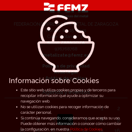
FEDERACIÓN EMPRESAS DEL METAL DE ZARAGOZA
Horario: 8 a 15 horas
Calle Santander 36
50010 ZARAGOZA
976768768
metalizate@femz.es
Política de privacidad
Aviso legal
Política de cookies
Información sobre Cookies
Este sitio web utiliza cookies propias y de terceros para
Agenda y eventos
recopilar información que ayude a optimizar su
navegación web.
No se utilizan cookies para recoger información de
1
2
carácter personal.
Si continúa navegando, consideramos que acepta su uso.
3
4
5
6
7
8
9
Puede obtener más información o conocer cómo cambiar
la configuración, en nuestra
Política de Cookies
.
10
11
12
13
14
15
16