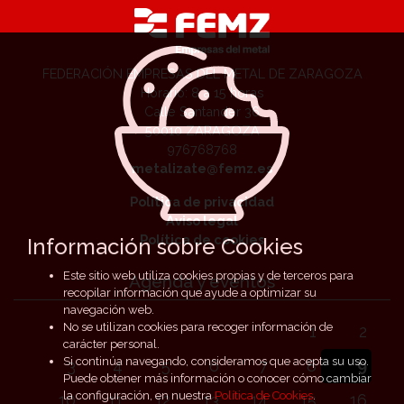
FEDERACIÓN EMPRESAS DEL METAL DE ZARAGOZA
Horario: 8 a 15 horas
Calle Santander 36
50010 ZARAGOZA
976768768
metalizate@femz.es
Política de privacidad
Aviso legal
Política de cookies
Información sobre Cookies
Este sitio web utiliza cookies propias y de terceros para
Agenda y eventos
recopilar información que ayude a optimizar su
navegación web.
No se utilizan cookies para recoger información de
1
2
carácter personal.
Si continúa navegando, consideramos que acepta su uso.
3
4
5
6
7
8
9
Puede obtener más información o conocer cómo cambiar
la configuración, en nuestra
Política de Cookies
.
10
11
12
13
14
15
16