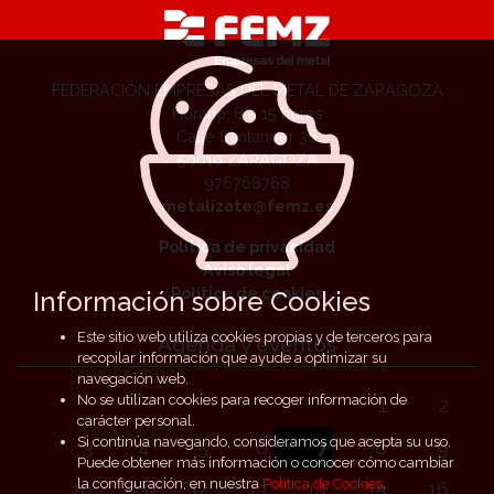
FEDERACIÓN EMPRESAS DEL METAL DE ZARAGOZA
Horario: 8 a 15 horas
Calle Santander 36
50010 ZARAGOZA
976768768
metalizate@femz.es
Política de privacidad
Aviso legal
Política de cookies
Información sobre Cookies
Este sitio web utiliza cookies propias y de terceros para
Agenda y eventos
recopilar información que ayude a optimizar su
navegación web.
No se utilizan cookies para recoger información de
1
2
carácter personal.
Si continúa navegando, consideramos que acepta su uso.
3
4
5
6
7
8
9
Puede obtener más información o conocer cómo cambiar
la configuración, en nuestra
Política de Cookies
.
10
11
12
13
14
15
16