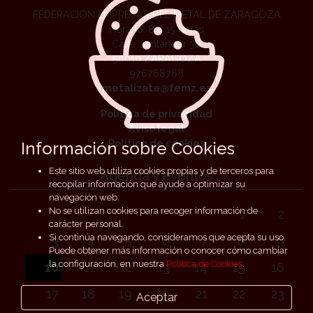
FEDERACIÓN EMPRESAS DEL METAL DE ZARAGOZA
Horario: 8 a 15 horas
Calle Santander 36
50010 ZARAGOZA
976768768
metalizate@femz.es
Política de privacidad
Aviso legal
Política de cookies
Información sobre Cookies
Este sitio web utiliza cookies propias y de terceros para
Agenda y eventos
recopilar información que ayude a optimizar su
navegación web.
No se utilizan cookies para recoger información de
1
2
carácter personal.
Si continúa navegando, consideramos que acepta su uso.
3
4
5
6
7
8
9
Puede obtener más información o conocer cómo cambiar
la configuración, en nuestra
Política de Cookies
.
10
11
12
13
14
15
16
17
18
19
20
21
22
23
Aceptar