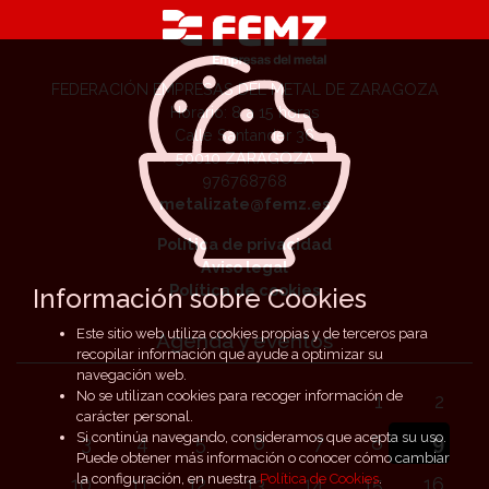
FEDERACIÓN EMPRESAS DEL METAL DE ZARAGOZA
Horario: 8 a 15 horas
Calle Santander 36
50010 ZARAGOZA
976768768
metalizate@femz.es
Política de privacidad
Aviso legal
Política de cookies
Información sobre Cookies
Este sitio web utiliza cookies propias y de terceros para
Agenda y eventos
recopilar información que ayude a optimizar su
navegación web.
No se utilizan cookies para recoger información de
1
2
carácter personal.
Si continúa navegando, consideramos que acepta su uso.
3
4
5
6
7
8
9
Puede obtener más información o conocer cómo cambiar
la configuración, en nuestra
Política de Cookies
.
10
11
12
13
14
15
16