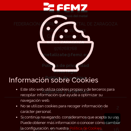
FEDERACIÓN EMPRESAS DEL METAL DE ZARAGOZA
Horario: 8 a 15 horas
Calle Santander 36
50010 ZARAGOZA
976768768
metalizate@femz.es
Política de privacidad
Aviso legal
Política de cookies
Información sobre Cookies
Este sitio web utiliza cookies propias y de terceros para
Agenda y eventos
recopilar información que ayude a optimizar su
navegación web.
No se utilizan cookies para recoger información de
1
2
carácter personal.
Si continúa navegando, consideramos que acepta su uso.
3
4
5
6
7
8
9
Puede obtener más información o conocer cómo cambiar
la configuración, en nuestra
Política de Cookies
.
10
11
12
13
14
15
16