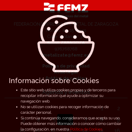
FEDERACIÓN EMPRESAS DEL METAL DE ZARAGOZA
Horario: 8 a 15 horas
Calle Santander 36
50010 ZARAGOZA
976768768
metalizate@femz.es
Política de privacidad
Aviso legal
Política de cookies
Información sobre Cookies
Este sitio web utiliza cookies propias y de terceros para
Agenda y eventos
recopilar información que ayude a optimizar su
navegación web.
No se utilizan cookies para recoger información de
1
2
carácter personal.
Si continúa navegando, consideramos que acepta su uso.
3
4
5
6
7
8
9
Puede obtener más información o conocer cómo cambiar
la configuración, en nuestra
Política de Cookies
.
10
11
12
13
14
15
16