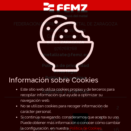
FEDERACIÓN EMPRESAS DEL METAL DE ZARAGOZA
Horario: 8 a 15 horas
Calle Santander 36
50010 ZARAGOZA
976768768
metalizate@femz.es
Política de privacidad
Aviso legal
Política de cookies
Información sobre Cookies
Este sitio web utiliza cookies propias y de terceros para
Agenda y eventos
recopilar información que ayude a optimizar su
navegación web.
No se utilizan cookies para recoger información de
1
2
carácter personal.
Si continúa navegando, consideramos que acepta su uso.
3
4
5
6
7
8
9
Puede obtener más información o conocer cómo cambiar
la configuración, en nuestra
Política de Cookies
.
10
11
12
13
14
15
16