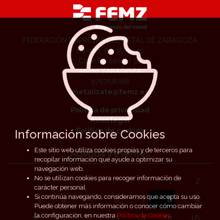
FEDERACIÓN EMPRESAS DEL METAL DE ZARAGOZA
Horario: 8 a 15 horas
Calle Santander 36
50010 ZARAGOZA
976768768
metalizate@femz.es
Política de privacidad
Aviso legal
Política de cookies
Información sobre Cookies
Este sitio web utiliza cookies propias y de terceros para
Agenda y eventos
recopilar información que ayude a optimizar su
navegación web.
No se utilizan cookies para recoger información de
1
2
carácter personal.
Si continúa navegando, consideramos que acepta su uso.
3
4
5
6
7
8
9
Puede obtener más información o conocer cómo cambiar
la configuración, en nuestra
Política de Cookies
.
10
11
12
13
14
15
16