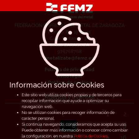
FEDERACIÓN EMPRESAS DEL METAL DE ZARAGOZA
Horario: 8 a 15 horas
Calle Santander 36
50010 ZARAGOZA
976768768
metalizate@femz.es
Política de privacidad
Aviso legal
Política de cookies
Información sobre Cookies
Este sitio web utiliza cookies propias y de terceros para
Agenda y eventos
recopilar información que ayude a optimizar su
navegación web.
No se utilizan cookies para recoger información de
1
2
carácter personal.
Si continúa navegando, consideramos que acepta su uso.
3
4
5
6
7
8
9
Puede obtener más información o conocer cómo cambiar
la configuración, en nuestra
Política de Cookies
.
10
11
12
13
14
15
16