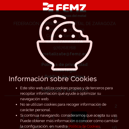
FEDERACIÓN EMPRESAS DEL METAL DE ZARAGOZA
Horario: 8 a 15 horas
Calle Santander 36
50010 ZARAGOZA
976768768
metalizate@femz.es
Política de privacidad
Aviso legal
Política de cookies
Información sobre Cookies
Este sitio web utiliza cookies propias y de terceros para
Agenda y eventos
recopilar información que ayude a optimizar su
navegación web.
No se utilizan cookies para recoger información de
1
2
carácter personal.
Si continúa navegando, consideramos que acepta su uso.
3
4
5
6
7
8
9
Puede obtener más información o conocer cómo cambiar
la configuración, en nuestra
Política de Cookies
.
10
11
12
13
14
15
16