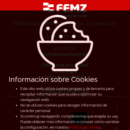
FEDERACIÓN EMPRESAS DEL METAL DE ZARAGOZA
Horario: 8 a 15 horas
Calle Santander 36
50010 ZARAGOZA
976768768
metalizate@femz.es
Política de privacidad
Aviso legal
Política de cookies
Información sobre Cookies
Este sitio web utiliza cookies propias y de terceros para
Agenda y eventos
recopilar información que ayude a optimizar su
navegación web.
No se utilizan cookies para recoger información de
1
2
carácter personal.
Si continúa navegando, consideramos que acepta su uso.
3
4
5
6
7
8
9
Puede obtener más información o conocer cómo cambiar
la configuración, en nuestra
Política de Cookies
.
10
11
12
13
14
15
16