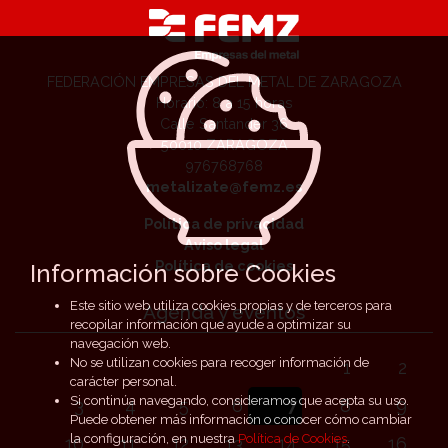
FEDERACIÓN EMPRESAS DEL METAL DE ZARAGOZA
Horario: 8 a 15 horas
Calle Santander 36
50010 ZARAGOZA
976768768
metalizate@femz.es
Política de privacidad
Aviso legal
Política de cookies
Información sobre Cookies
Este sitio web utiliza cookies propias y de terceros para
Agenda y eventos
recopilar información que ayude a optimizar su
navegación web.
No se utilizan cookies para recoger información de
1
2
carácter personal.
Si continúa navegando, consideramos que acepta su uso.
3
4
5
6
7
8
9
Puede obtener más información o conocer cómo cambiar
la configuración, en nuestra
Política de Cookies
.
10
11
12
13
14
15
16