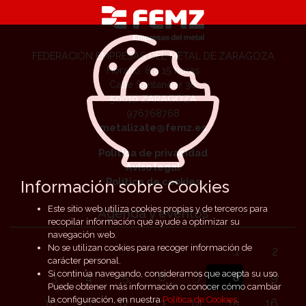
FEDERACIÓN EMPRESAS DEL METAL DE ZARAGOZA
Horario: 8 a 15 horas
Calle Santander 36
50010 ZARAGOZA
976768768
metalizate@femz.es
Política de privacidad
Aviso legal
Política de cookies
Información sobre Cookies
Este sitio web utiliza cookies propias y de terceros para
Agenda y eventos
recopilar información que ayude a optimizar su
navegación web.
No se utilizan cookies para recoger información de
1
2
carácter personal.
Si continúa navegando, consideramos que acepta su uso.
3
4
5
6
7
8
9
Puede obtener más información o conocer cómo cambiar
la configuración, en nuestra
Política de Cookies
.
10
11
12
13
14
15
16