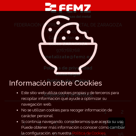
FEDERACIÓN EMPRESAS DEL METAL DE ZARAGOZA
Horario: 8 a 15 horas
Calle Santander 36
50010 ZARAGOZA
976768768
metalizate@femz.es
Política de privacidad
Aviso legal
Política de cookies
Información sobre Cookies
Este sitio web utiliza cookies propias y de terceros para
Agenda y eventos
recopilar información que ayude a optimizar su
navegación web.
No se utilizan cookies para recoger información de
1
2
carácter personal.
Si continúa navegando, consideramos que acepta su uso.
3
4
5
6
7
8
9
Puede obtener más información o conocer cómo cambiar
la configuración, en nuestra
Política de Cookies
.
10
11
12
13
14
15
16