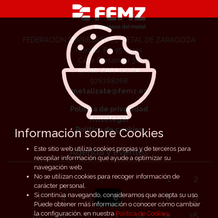
FEDERACIÓN EMPRESAS DEL METAL DE ZARAGOZA
Horario: 8 a 15 horas
Calle Santander 36
50010 ZARAGOZA
976768768
metalizate@femz.es
Política de privacidad
Aviso legal
Política de cookies
Información sobre Cookies
Este sitio web utiliza cookies propias y de terceros para
Agenda y eventos
recopilar información que ayude a optimizar su
navegación web.
No se utilizan cookies para recoger información de
1
2
carácter personal.
Si continúa navegando, consideramos que acepta su uso.
3
4
5
6
7
8
9
Puede obtener más información o conocer cómo cambiar
la configuración, en nuestra
Política de Cookies
.
10
11
12
13
14
15
16