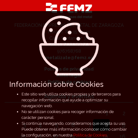
FEDERACIÓN EMPRESAS DEL METAL DE ZARAGOZA
Horario: 8 a 15 horas
Calle Santander 36
50010 ZARAGOZA
976768768
metalizate@femz.es
Política de privacidad
Aviso legal
Política de cookies
Información sobre Cookies
Este sitio web utiliza cookies propias y de terceros para
Agenda y eventos
recopilar información que ayude a optimizar su
navegación web.
No se utilizan cookies para recoger información de
1
2
carácter personal.
Si continúa navegando, consideramos que acepta su uso.
3
4
5
6
7
8
9
Puede obtener más información o conocer cómo cambiar
la configuración, en nuestra
Política de Cookies
.
10
11
12
13
14
15
16