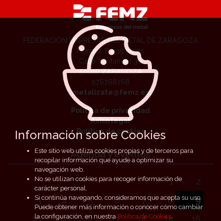
FEDERACIÓN EMPRESAS DEL METAL DE ZARAGOZA
Horario: 8 a 15 horas
Calle Santander 36
50010 ZARAGOZA
976768768
metalizate@femz.es
Política de privacidad
Aviso legal
Política de cookies
Información sobre Cookies
Este sitio web utiliza cookies propias y de terceros para
Agenda y eventos
recopilar información que ayude a optimizar su
navegación web.
No se utilizan cookies para recoger información de
1
2
carácter personal.
Si continúa navegando, consideramos que acepta su uso.
3
4
5
6
7
8
9
Puede obtener más información o conocer cómo cambiar
la configuración, en nuestra
Política de Cookies
.
10
11
12
13
14
15
16