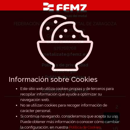
FEDERACIÓN EMPRESAS DEL METAL DE ZARAGOZA
Horario: 8 a 15 horas
Calle Santander 36
50010 ZARAGOZA
976768768
metalizate@femz.es
Política de privacidad
Aviso legal
Política de cookies
Información sobre Cookies
Este sitio web utiliza cookies propias y de terceros para
Agenda y eventos
recopilar información que ayude a optimizar su
navegación web.
No se utilizan cookies para recoger información de
1
2
carácter personal.
Si continúa navegando, consideramos que acepta su uso.
3
4
5
6
7
8
9
Puede obtener más información o conocer cómo cambiar
la configuración, en nuestra
Política de Cookies
.
10
11
12
13
14
15
16