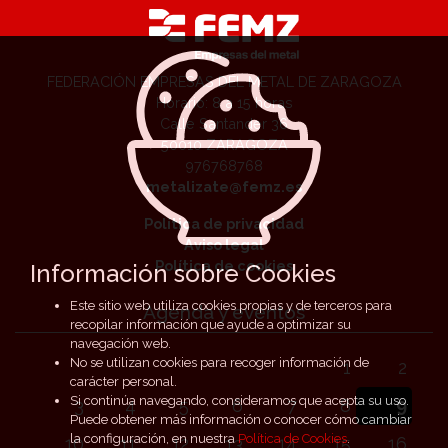
FEDERACIÓN EMPRESAS DEL METAL DE ZARAGOZA
Horario: 8 a 15 horas
Calle Santander 36
50010 ZARAGOZA
976768768
metalizate@femz.es
Política de privacidad
Aviso legal
Política de cookies
Información sobre Cookies
Este sitio web utiliza cookies propias y de terceros para
Agenda y eventos
recopilar información que ayude a optimizar su
navegación web.
No se utilizan cookies para recoger información de
1
2
carácter personal.
Si continúa navegando, consideramos que acepta su uso.
3
4
5
6
7
8
9
Puede obtener más información o conocer cómo cambiar
la configuración, en nuestra
Política de Cookies
.
10
11
12
13
14
15
16