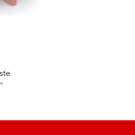
ste
es