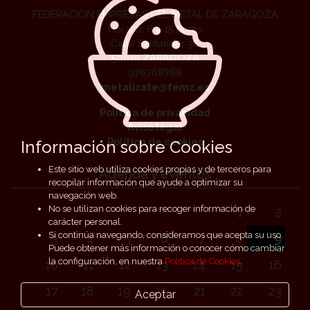
FEDERACIÓN EMPRESAS DEL METAL DE ZARAGOZA
Horario: 8 a 15 horas
Calle Santander 36
50010 ZARAGOZA
976768768
metalizate@femz.es
Política de privacidad
Aviso legal
Política de cookies
Información sobre Cookies
Este sitio web utiliza cookies propias y de terceros para
Agenda y eventos
recopilar información que ayude a optimizar su
navegación web.
No se utilizan cookies para recoger información de
1
2
carácter personal.
Si continúa navegando, consideramos que acepta su uso.
3
4
5
6
7
8
9
Puede obtener más información o conocer cómo cambiar
la configuración, en nuestra
Política de Cookies
.
10
11
12
13
14
15
16
17
18
19
20
21
22
23
Aceptar