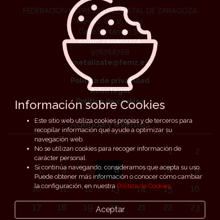
FEDERACIÓN EMPRESAS DEL METAL DE ZARAGOZA
Horario: 8 a 15 horas
Calle Santander 36
50010 ZARAGOZA
976768768
metalizate@femz.es
Política de privacidad
Aviso legal
Política de cookies
Información sobre Cookies
Este sitio web utiliza cookies propias y de terceros para
Agenda y eventos
recopilar información que ayude a optimizar su
navegación web.
No se utilizan cookies para recoger información de
1
2
carácter personal.
Si continúa navegando, consideramos que acepta su uso.
3
4
5
6
7
8
9
Puede obtener más información o conocer cómo cambiar
la configuración, en nuestra
Política de Cookies
.
10
11
12
13
14
15
16
17
18
19
20
21
22
23
Aceptar