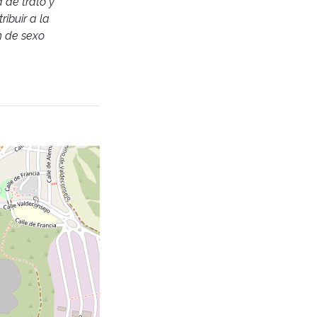
 de trato y
ibuir a la
n de sexo