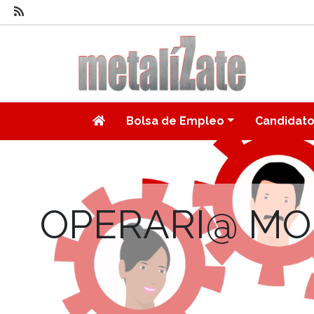
Bolsa de Empleo
Candidat
OPERARI@ MON