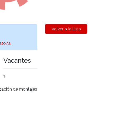
Volver a la Lista
ato/a
.
Vacantes
1
ación de montajes