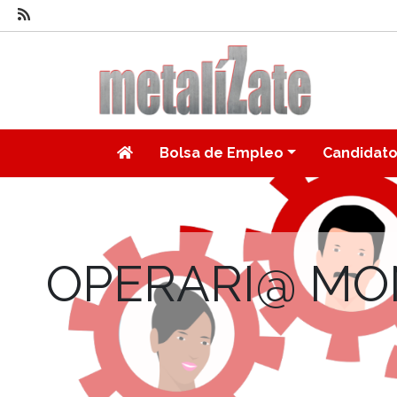
Bolsa de Empleo
Candidat
OPERARI@ MON