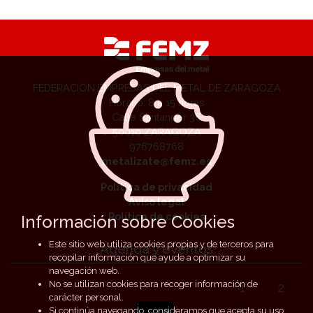
FEDERACIÓN EMPRESAS DEL METAL DE ZARAGOZA
Horario: 8 a 15 horas
Calle Santander 36
50010 ZARAGOZA
976768768
metalizate@femz.es
Política de privacidad
Aviso legal
Política de cookies
Información sobre Cookies
Este sitio web utiliza cookies propias y de terceros para
Agenda y eventos
recopilar información que ayude a optimizar su
navegación web.
No se utilizan cookies para recoger información de
1
2
carácter personal.
Si continúa navegando, consideramos que acepta su uso.