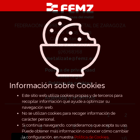
FEDERACIÓN EMPRESAS DEL METAL DE ZARAGOZA
Horario: 8 a 15 horas
Calle Santander 36
50010 ZARAGOZA
976768768
metalizate@femz.es
Política de privacidad
Aviso legal
Política de cookies
Información sobre Cookies
Este sitio web utiliza cookies propias y de terceros para
Agenda y eventos
recopilar información que ayude a optimizar su
navegación web.
No se utilizan cookies para recoger información de
1
2
carácter personal.
Si continúa navegando, consideramos que acepta su uso.
3
4
5
6
7
8
9
Puede obtener más información o conocer cómo cambiar
la configuración, en nuestra
Política de Cookies
.
10
11
12
13
14
15
16