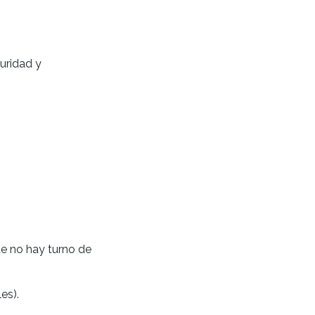
uridad y
te no hay turno de
es).