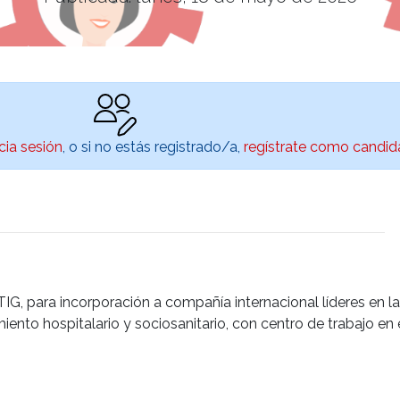
icia sesión
, o si no estás registrado/a,
regístrate como candid
, para incorporación a
compañía internacional
líderes en l
iento hospitalario y sociosanitario, con centro de trabajo 