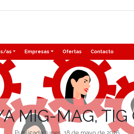
os/as
Empresas
Ofertas
Contacto
A MIG-MAG, TIG
Publicada: lunes, 18 de mayo de 2026