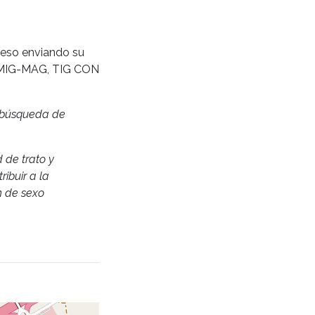
oceso enviando su
 MIG-MAG, TIG CON
e búsqueda de
 de trato y
ibuir a la
n de sexo