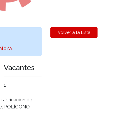
Volver a la Lista
ato/a
.
Vacantes
1
a fabricación de
en el POLÍGONO