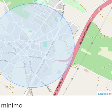
Leaflet
| ©
o mínimo