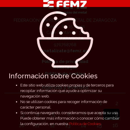
FEDERACIÓN EMPRESAS DEL METAL DE ZARAGOZA
Horario: 8 a 15 horas
Calle Santander 36
50010 ZARAGOZA
976768768
metalizate@femz.es
Política de privacidad
Aviso legal
Política de cookies
Información sobre Cookies
Este sitio web utiliza cookies propias y de terceros para
Agenda y eventos
recopilar información que ayude a optimizar su
navegación web.
No se utilizan cookies para recoger información de
1
2
carácter personal.
Si continúa navegando, consideramos que acepta su uso.
3
4
5
6
7
8
9
Puede obtener más información o conocer cómo cambiar
la configuración, en nuestra
Política de Cookies
.
10
11
12
13
14
15
16