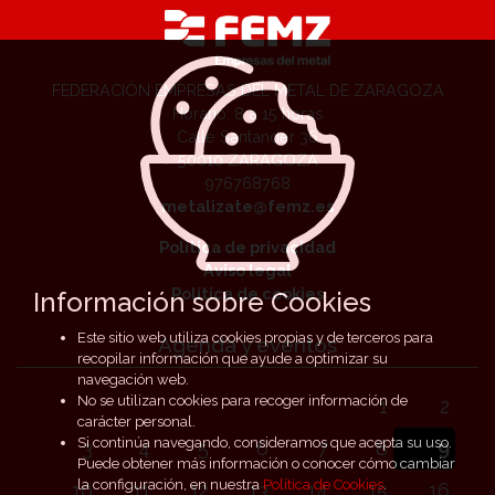
FEDERACIÓN EMPRESAS DEL METAL DE ZARAGOZA
Horario: 8 a 15 horas
Calle Santander 36
50010 ZARAGOZA
976768768
metalizate@femz.es
Política de privacidad
Aviso legal
Política de cookies
Información sobre Cookies
Este sitio web utiliza cookies propias y de terceros para
Agenda y eventos
recopilar información que ayude a optimizar su
navegación web.
No se utilizan cookies para recoger información de
1
2
carácter personal.
Si continúa navegando, consideramos que acepta su uso.
3
4
5
6
7
8
9
Puede obtener más información o conocer cómo cambiar
la configuración, en nuestra
Política de Cookies
.
10
11
12
13
14
15
16